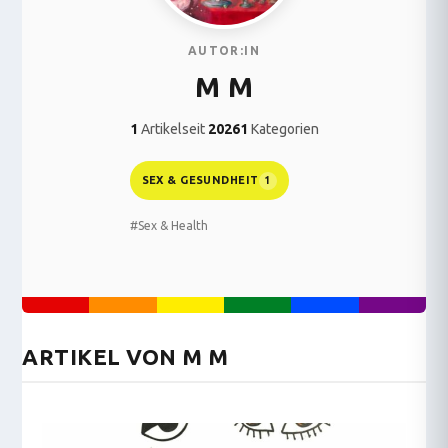
AUTOR:IN
M M
1
Artikel
seit
2026
1
Kategorien
SEX & GESUNDHEIT
1
#Sex & Health
ARTIKEL VON M M