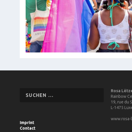
Rosa Lëtz
Rainbow Ce
19, rue du S
L-1475 Lu
www.rosa-l
Imprint
Contact