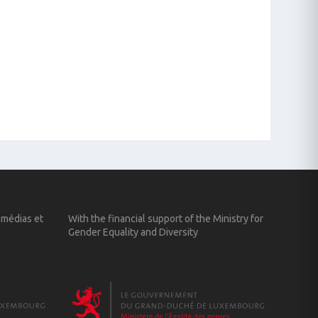
 médias et
With the financial support of the Ministry for
Gender Equality and Diversity