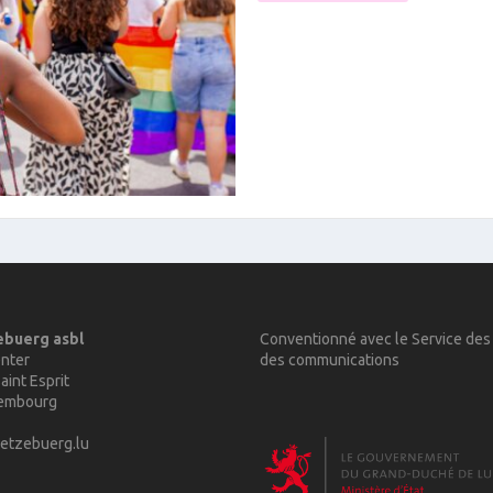
ebuerg asbl
Conventionné avec le Service des
nter
des communications
aint Esprit
xembourg
etzebuerg.lu