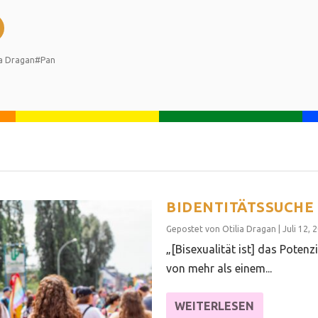
ia Dragan
#Pan
BIDENTITÄTSSUCHE
Gepostet von
Otilia Dragan
|
Juli 12, 
„[Bisexualität ist] das Poten
von mehr als einem...
WEITERLESEN