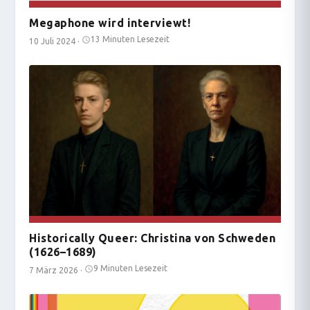
Megaphone wird interviewt!
13 Minuten Lesezeit
10 Juli 2024
·
Historically Queer: Christina von Schweden
(1626–1689)
9 Minuten Lesezeit
7 März 2026
·