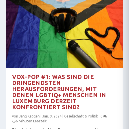
VOX-POP #1: WAS SIND DIE
DRINGENDSTEN
HERAUSFORDERUNGEN, MIT
DENEN LGBTIQ+ MENSCHEN IN
LUXEMBURG DERZEIT
KONFRONTIERT SIND?
von
Jang Kapgen
|
Jan. 9, 2024
|
Gesellschaft & Politik
|
0
|
6 Minuten Lesezeit