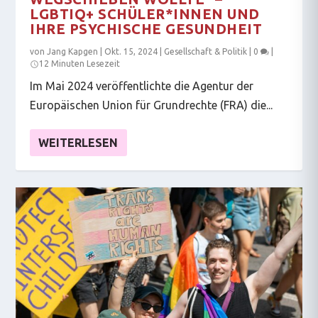
LGBTIQ+ SCHÜLER*INNEN UND
IHRE PSYCHISCHE GESUNDHEIT
von
Jang Kapgen
|
Okt. 15, 2024
|
Gesellschaft & Politik
|
0
|
12 Minuten Lesezeit
Im Mai 2024 veröffentlichte die Agentur der
Europäischen Union für Grundrechte (FRA) die...
WEITERLESEN