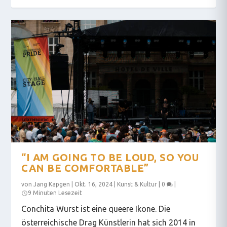
“I AM GOING TO BE LOUD, SO YOU
CAN BE COMFORTABLE”
von
Jang Kapgen
|
Okt. 16, 2024
|
Kunst & Kultur
|
0
|
9 Minuten Lesezeit
Conchita Wurst ist eine queere Ikone. Die
österreichische Drag Künstlerin hat sich 2014 in