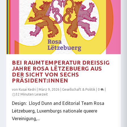
BEI RAUMTEMPERATUR DREISSIG J
AHRE ROSA LËTZEBUERG AUS D
ER SICHT VON SECHS P
RÄSIDENT:INNEN
von
Kusaï Kedri
|
März 9, 2026
|
Gesellschaft & Politik
|
0
|
32 Minuten Lesezeit
Design: Lloyd Dunn and Editorial Team Rosa
Lëtzebuerg, Luxemburgs nationale queere
Vereinigung,...