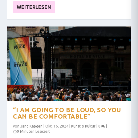
WEITERLESEN
“I AM GOING TO BE LOUD, SO YOU
CAN BE COMFORTABLE”
von
Jang Kapgen
|
Okt. 16, 2024
|
Kunst & Kultur
|
0
|
9 Minuten Lesezeit