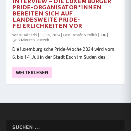
INTERVIEW – DIE LUXEMBURGER
PRIDE-ORGANISATOR*INNEN
BEREITEN SICH AUF
LANDESWEITE PRIDE-
FEIERLICHKEITEN VOR
von
Kusaï Kedri
|
Juli 10, 2024
|
Gesellschaft & Politik
|
0
|
13 Minuten Lesezeit
Die luxemburgische Pride-Woche 2024 wird vom
6. bis 14. Juli in der Stadt Esch im Süden des...
WEITERLESEN