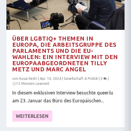
ÜBER LGBTIQ+ THEMEN IN
EUROPA, DIE ARBEITSGRUPPE DES
PARLAMENTS UND DIE EU-
WAHLEN: EIN INTERVIEW MIT DEN
EUROPAABGEORDNETEN TILLY
METZ UND MARC ANGEL
von
Kusaï Kedri
|
Apr. 10, 2024
|
Gesellschaft & Politik
|
0
|
15 Minuten Lesezeit
In diesem exklusiven Interview besuchte queer.lu
am 23. Januar das Büro des Europäischen...
WEITERLESEN