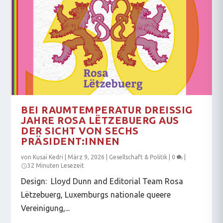
BEI RAUMTEMPERATUR DREISSIG J
AHRE ROSA LËTZEBUERG AUS D
ER SICHT VON SECHS P
RÄSIDENT:INNEN
von
Kusaï Kedri
|
März 9, 2026
|
Gesellschaft & Politik
|
0
|
32 Minuten Lesezeit
Design: Lloyd Dunn and Editorial Team Rosa
Lëtzebuerg, Luxemburgs nationale queere
Vereinigung,...