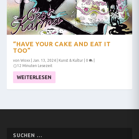
“HAVE YOUR CAKE AND EAT IT
TOO”
von
Woxx
|
Jan. 13, 2024
|
Kunst & Kultur
|
0
|
12 Minuten Lesezeit
WEITERLESEN