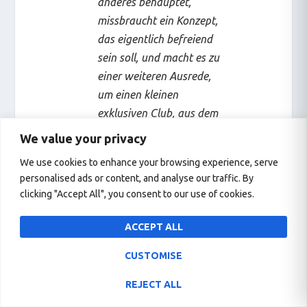
anderes behauptet,
missbraucht ein Konzept,
das eigentlich befreiend
sein soll, und macht es zu
einer weiteren Ausrede,
um einen kleinen
exklusiven Club, aus dem
andere Menschen
We value your privacy
ausgeschlossen werden,
We use cookies to enhance your browsing experience, serve
zu gründen, damit man
personalised ads or content, and analyse our traffic. By
sich selbst wichtiger
clicking "Accept All", you consent to our use of cookies.
fühlt. Wer versucht, die
Selbstidentitäten anderer
ACCEPT ALL
zu kontrollieren, ist nur
CUSTOMISE
ein weiterer langweiliger
Polizist, und ein Polizist
REJECT ALL
ist so ziemlich das Un-