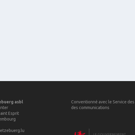
ebuerg asbl
Conventionné avec le Service des
nter
des communications
aint Esprit
xembourg
etzebuerg.lu