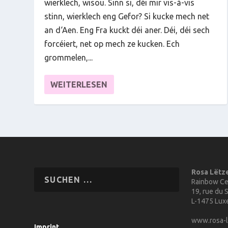
wierklech, wisou. Sinn si, déi mir vis-à-vis
stinn, wierklech eng Gefor? Si kucke mech net
an d‘Aen. Eng Fra kuckt déi aner. Déi, déi sech
forcéiert, net op mech ze kucken. Ech
grommelen,...
WEITERLESEN
Rosa Lëtz
Rainbow Ce
19, rue du S
L-1475 Lu
www.rosa-l
Imprint