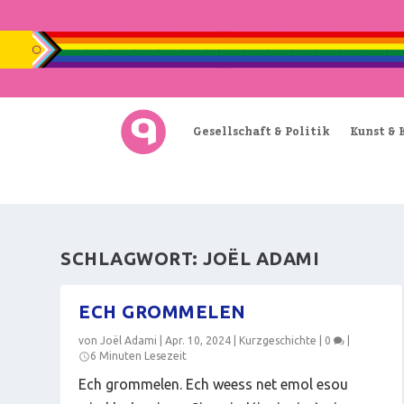
Gesellschaft & Politik
Kunst & 
SCHLAGWORT:
JOËL ADAMI
ECH GROMMELEN
von
Joël Adami
|
Apr. 10, 2024
|
Kurzgeschichte
|
0
|
6 Minuten Lesezeit
Ech grommelen. Ech weess net emol esou