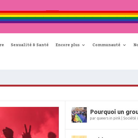
re
Sexualité & Santé
Encore plus
Communauté
N
Pourquoi un grou
par
queers in pink
|
Société 