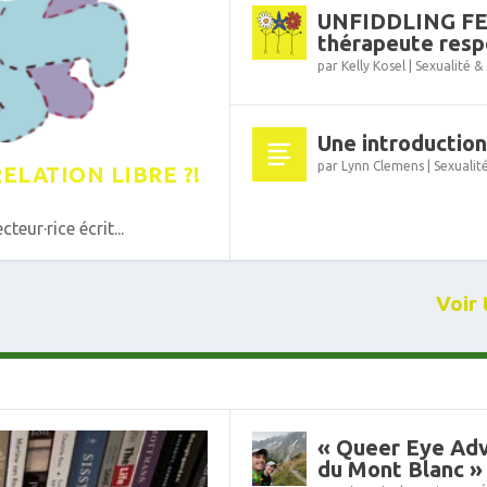
UNFIDDLING FEE
thérapeute resp
par
Kelly Kosel
|
Sexualité &
Une introductio
par
Lynn Clemens
|
Sexualit
ELATION LIBRE ?!
teur·rice écrit...
Voir 
« Queer Eye Adv
du Mont Blanc »