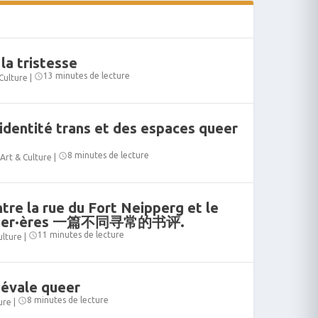
la tristesse
13 minutes de lecture
Culture
|
l’identité trans et des espaces queer
8 minutes de lecture
Art & Culture
|
tre la rue du Fort Neipperg et le
uvrier·ères 一篇不同寻常的书评.
11 minutes de lecture
ulture
|
iévale queer
8 minutes de lecture
ure
|