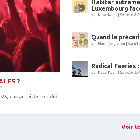
Habiter autreme
Luxembourg face
par
Kusaï Kedri
|
Société & P
Quand la précari
par
Nada Negraoui
|
Sociét
Radical Faeries 
par
Kusaï Kedri
|
Société & P
ALES ?
re
25, une activiste de « déi
Voir t