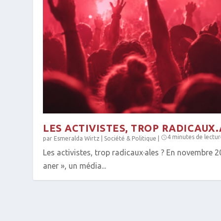
LES ACTIVISTES, TROP RADICAUX.
4 minutes de lectu
par
Esmeralda Wirtz
|
Société & Politique
|
Les activistes, trop radicaux·ales ? En novembre 20
aner », un média...