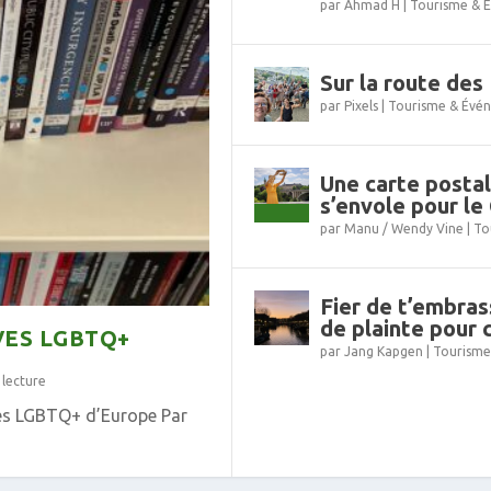
par
Ahmad H
|
Tourisme & 
Sur la route des 
par
Pixels
|
Tourisme & Évé
Une carte postal
s’envole pour le
par
Manu / Wendy Vine
|
To
Fier de t’embras
de plainte pour
VES LGBTQ+
par
Jang Kapgen
|
Tourisme
 lecture
ves LGBTQ+ d’Europe Par