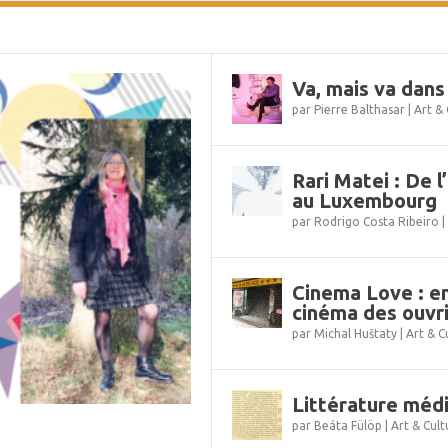
Va, mais va dans 
par
Pierre Balthasar
|
Art & 
Rari Matei : De 
au Luxembourg
par
Rodrigo Costa Ribeiro
|
Cinema Love : en
cinéma des o
par
Michal Huštaty
|
Art & C
Littérature méd
par
Beáta Fülöp
|
Art & Cult