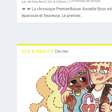
4 minutes de lecture
par
Jérôme Beck
|
Art & Culture
|
💋 💋 La chronique PremierBaiser Annette Bour es
épanouie et heureuse. Le premier...
SEX & HEALTH
Dernier