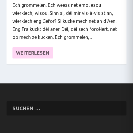
Ech grommelen. Ech weess net emol esou
wierklech, wisou. Sinn si, déi mir vis-à-vis stinn,
wierklech eng Gefor? Si kucke mech net an d‘Aen.
Eng Fra kuckt déi aner. Déi, déi sech forcéiert, net
op mech ze kucken. Ech grommelen,...
WEITERLESEN