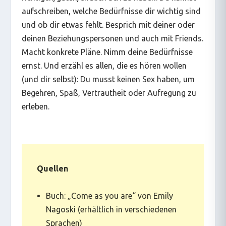
aufschreiben, welche Bedürfnisse dir wichtig sind
und ob dir etwas fehlt. Besprich mit deiner oder
deinen Beziehungspersonen und auch mit Friends.
Macht konkrete Pläne. Nimm deine Bedürfnisse
ernst. Und erzähl es allen, die es hören wollen
(und dir selbst): Du musst keinen Sex haben, um
Begehren, Spaß, Vertrautheit oder Aufregung zu
erleben.
Quellen
Buch: „Come as you are“ von Emily
Nagoski (erhältlich in verschiedenen
Sprachen)