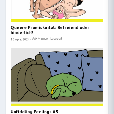
Queere Promiskuität: Befreiend oder
hinderlich?
9 Minuten Lesezeit
10 April 2024
·
Unfiddling Feelings #5