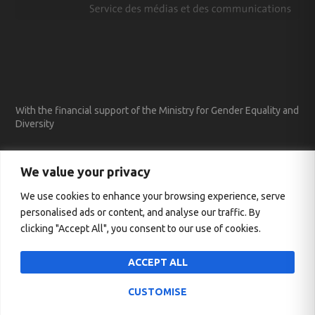
With the financial support of the Ministry for Gender Equality and
Diversity
We value your privacy
We use cookies to enhance your browsing experience, serve
personalised ads or content, and analyse our traffic. By
clicking "Accept All", you consent to our use of cookies.
ACCEPT ALL
CUSTOMISE
Entworfen von
| Unterstützt von
Elegant Themes
WordPress