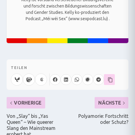
und forscht zwischen Bildungswissenschaften
und Gender Studies. Kelly ko-produziert den
Podcast „Méi wéi Sex“ (www.sexpodcast.lu) .
TEILEN
VORHERIGE
NÄCHSTE
Von „Slay“ bis „Yas
Polyamorie: Fortschritt
Queen“ – Wie queerer
oder Schutz?
Slang den Mainstream
erobert hat