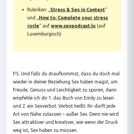
Rubriken: „
Stress & Sex in Context
“
und „
How to: Complete your stress
cycle
“ auf
www.sexpodcast.lu
(auf
Luxemburgisch)
P.S. Und falls du draufkommst, dass du doch mal
wieder in deiner Beziehung Sex haben magst, um
Freude, Genuss und Leichtigkeit zu spüren, dann
empfehle ich dir 1. das Buch von Emily zu lesen
und 2. ein Sexverbot. Verbot heißt: Ihr dürft jede
Art von Nähe zulassen – außer Sex. Denn nie wird
Sex attraktiver und kreativer, wie wenn der Druck
weg ist, Sex haben zu müssen.