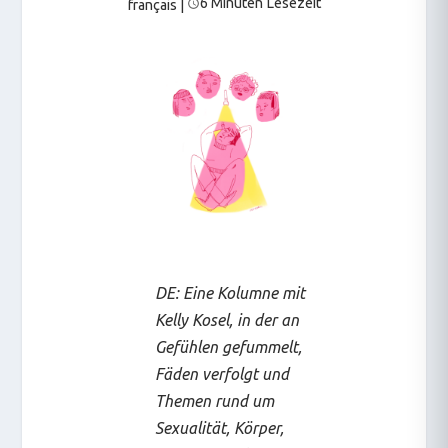
6 Minuten Lesezeit
français
|
DE: Eine Kolumne mit
Kelly Kosel, in der an
Gefühlen gefummelt,
Fäden verfolgt und
Themen rund um
Sexualität, Körper,