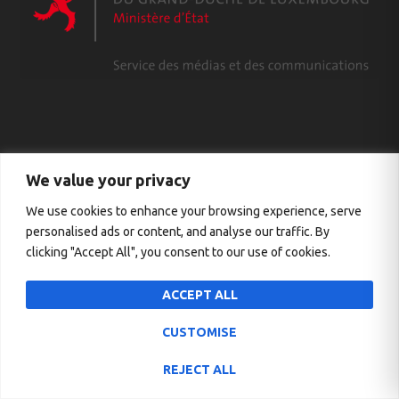
We value your privacy
With the financial support of the Ministry for Gender Equality and
We use cookies to enhance your browsing experience, serve
Diversity
personalised ads or content, and analyse our traffic. By
clicking "Accept All", you consent to our use of cookies.
ACCEPT ALL
CUSTOMISE
REJECT ALL