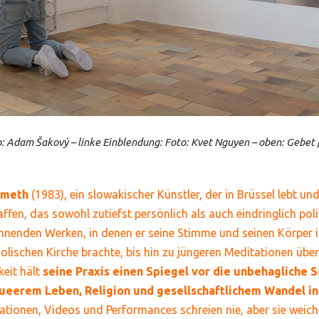
o: Adam Šakový – linke Einblendung: Foto: Kvet Nguyen – oben: Gebet
émeth
(1983), ein slowakischer Künstler, der in Brüssel lebt und
fen, das sowohl zutiefst persönlich als auch eindringlich polit
nnenden Werken, in denen er seine Stimme und seinen Körper 
olischen Kirche brachte, bis hin zu jüngeren Meditationen über
keit hält
seine Praxis einen Spiegel vor die unbehagliche S
ueerem Leben, Religion und gesellschaftlichem Wandel in
lationen, Videos und Performances schreien nie, aber sie weic