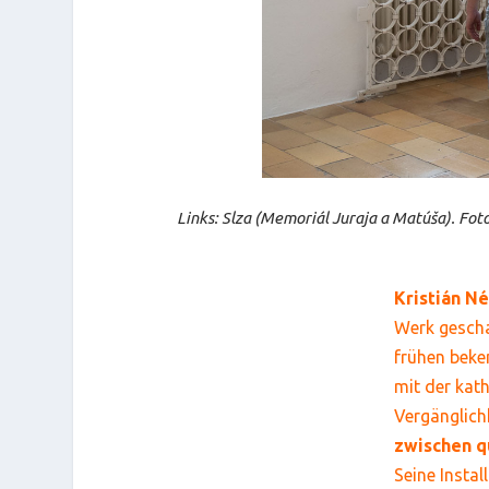
Links: Slza (Memoriál Juraja a Matúša). Fot
Kristián N
Werk geschaf
frühen beke
mit der kath
Vergänglich
zwischen q
Seine Instal