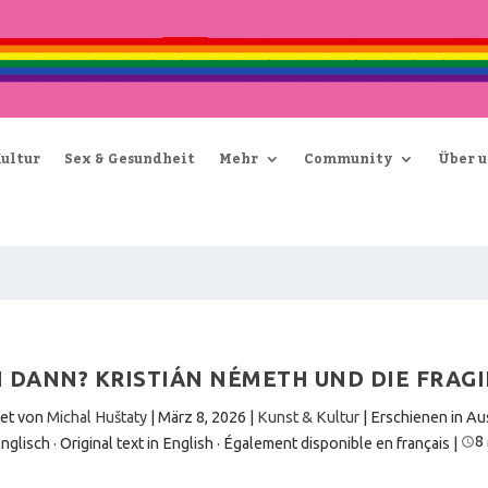
Kultur
Sex & Gesundheit
Mehr
Community
Über u
 DANN? KRISTIÁN NÉMETH UND DIE FRAGI
et von
Michal Huštaty
|
März 8, 2026
|
Kunst & Kultur
| Erschienen in A
8
nglisch · Original text in English
·
Également disponible en français
|