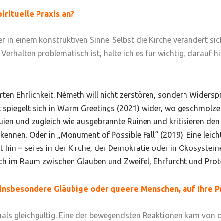
pirituelle Praxis an?
 aber in einem konstruktiven Sinne. Selbst die Kirche verändert 
erhalten problematisch ist, halte ich es für wichtig, darauf h
ten Ehrlichkeit. Németh will nicht zerstören, sondern Wider
spiegelt sich in
Warm Greetings
(2021) wider, wo geschmolz
iquien und zugleich wie ausgebrannte Ruinen und kritisieren de
rkennen. Oder in „Monument of Possible Fall“ (2019): Eine leich
ät hin – sei es in der Kirche, der Demokratie oder in Ökosystem
h im Raum zwischen Glauben und Zweifel, Ehrfurcht und Prote
, insbesondere Gläubige oder queere Menschen, auf Ihre P
als gleichgültig. Eine der bewegendsten Reaktionen kam von d