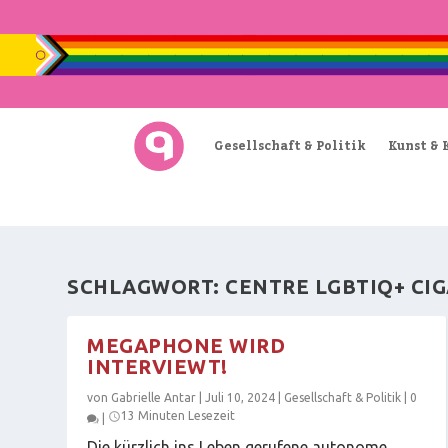
Gesellschaft & Politik
Kunst & 
SCHLAGWORT:
CENTRE LGBTIQ+ CI
MEGAPHONE WIRD
INTERVIEWT!
von
Gabrielle Antar
|
Juli 10, 2024
|
Gesellschaft & Politik
|
0
13 Minuten Lesezeit
|
Die kürzlich ins Leben gerufene autonome