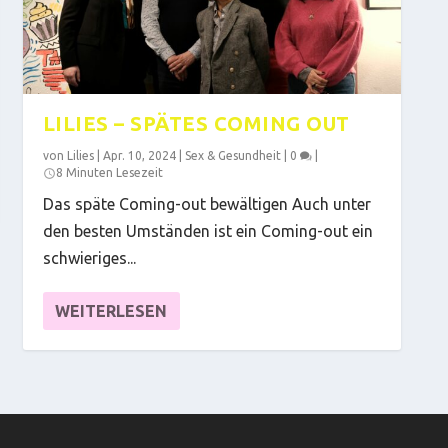
LILIES – SPÄTES COMING OUT
von
Lilies
|
Apr. 10, 2024
|
Sex & Gesundheit
|
0
|
8 Minuten Lesezeit
Das späte Coming-out bewältigen Auch unter
den besten Umständen ist ein Coming-out ein
schwieriges...
WEITERLESEN