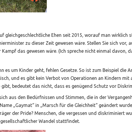
auf gleichgeschlechtliche Ehen seit 2015, worauf man wirklich s
erminister zu dieser Zeit gewesen wäre. Stellen Sie sich vor, 
 Kampf das gewesen wäre. (Ich spreche nicht einmal davon, da
nn es um Kinder geht, fehlen Gesetze. So ist zum Beispiel die 
atisch, und es gibt kein Verbot von Operationen an Kindern m
ibt, bedeutet das nicht, dass es genügend Schutz vor Diskrim
bt sich aus den Bedürfnissen und Stimmen, die in der Vergangenh
r Name „Gaymat“ in „Marsch für die Gleichheit“ geändert wurde,
äger der Pride? Menschen, die vergessen und diskriminiert wur
gesellschaftlicher Wandel stattfindet.