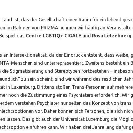
 Land ist, das der Gesellschaft einen Raum für ein lebendiges 
täten im Rahmen von PRIZMA nehmen wir häufig an Veranstaltu
Beispiel das
Centre LGBTIQ+
CIGALE
und
Rosa Lëtzebuerg
es an Intersektionalität, da der Eindruck entsteht, dass weiße,
LINTA-Menschen sind unterrepräsentiert. Zweitens besteht ein B
da die Stigmatisierung und Stereotypen fortbestehen – insbeso
eundlich“ zu sein scheint, sind wir während des restlichen Ja
ität in Luxemburg. Drittens stoßen Trans-Personen auf mehrere
mmer noch die Zustimmung eines Psychiaters erforderlich. Wir
erdem verstehen Psychiater nur selten das Konzept von trans o
lechtsoptionen vor. Daher können sich Personen, die sich nich
eren lassen. Das gibt auch der Universität Luxemburg die Mögli
lechtsoption einführen kann. Wir haben drei Jahre lang dafür g