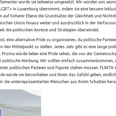
Semester wurde sie teilweise umgesetzt. Wir würden uns wünsch
 LGBT+ in Luxemburg übernimmt, indem sie eine bessere Inklus
en auf höherer Ebene die Grundsätze der Gleichheit und Nicht
schen Union hinaus weiter und ausdrücklich in der Verfassung 
t die politischen Anreize und Strategien überwindet.
st, eine alternative Pride zu organisieren, da politische Part
den Mittelpunkt zu stellen. Jedes Jahr gibt es eine lange poli
. Prizma würde lieber eine Pride sehen, die von der Gemeinscha
 politische Werbung. Wir sollten einfach zusammenkommen, um 
inter politischen Parteien und Figuren stehen müssen. FLINTA
ride würde sie hervorheben und ihnen das Gefühl geben, endlich
 wir die unterrepräsentierten Menschen aus ihrem Schatten her