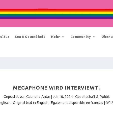
Kultur
Sex & Gesundheit
Mehr
Community
Über u
MEGAPHONE WIRD INTERVIEWT!
Gepostet von
Gabrielle Antar
|
Juli 10, 2024
|
Gesellschaft & Politik
13
glisch · Original text in English
·
Également disponible en français
|