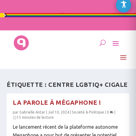
ÉTIQUETTE :
CENTRE LGBTIQ+ CIGALE
LA PAROLE À MÉGAPHONE !
par
Gabrielle Antar
|
Juil 10, 2024
|
Société & Politique
|
0
|
15 minutes de lecture
Le lancement récent de la plateforme autonome
Megaphone a pour but de présenter le potentiel