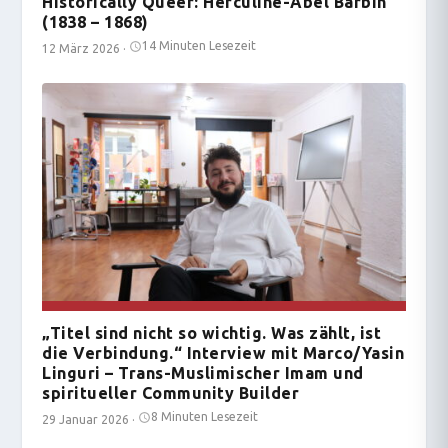
Historically Queer: Herculine-Abel Barbin
(1838 – 1868)
14 Minuten Lesezeit
12 März 2026
·
„Titel sind nicht so wichtig. Was zählt, ist
die Verbindung.“ Interview mit Marco/Yasin
Linguri – Trans-Muslimischer Imam und
spiritueller Community Builder
8 Minuten Lesezeit
29 Januar 2026
·