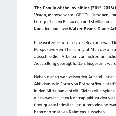
The Family of the Invisibles
(2015-2016)
Vision, insbesondere LGBTQ+-Personen, Immi
fotografischen Essay neu und stellte ihn a
Künstler:innen wie
Walker Evans, Diane Ar
Eine weitere eindrucksvolle Reaktion war
Th
Perspektive von
The Family of Man
dekonstru
ausschließlich Arbeiten von nicht-männliche
Ausstellung geprägt hatten. Insgesamt waren
Neben diesen wegweisenden Ausstellungen ha
Aktivismus in Form von Fotografien hinterf
in den Mittelpunkt stellt. Gleichzeitig spiege
einen wesentlichen Kontrapunkt zu den westl
über queere Intimität und Altern eine notw
heteronormativen Rahmens aussehen.