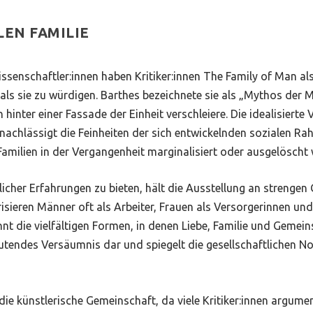
LEN FAMILIE
senschaftler:innen haben Kritiker:innen
The Family of Man
al
als sie zu würdigen. Barthes bezeichnete sie als „Mythos der M
 hinter einer Fassade der Einheit verschleiere. Die idealisierte
ernachlässigt die Feinheiten der sich entwickelnden sozialen
amilien in der Vergangenheit marginalisiert oder ausgelöscht
icher Erfahrungen zu bieten, hält die Ausstellung an strengen
sieren Männer oft als Arbeiter, Frauen als Versorgerinnen und 
nnt die vielfältigen Formen, in denen Liebe, Familie und Gemei
eutendes Versäumnis dar und spiegelt die gesellschaftlichen N
die künstlerische Gemeinschaft, da viele Kritiker:innen argume