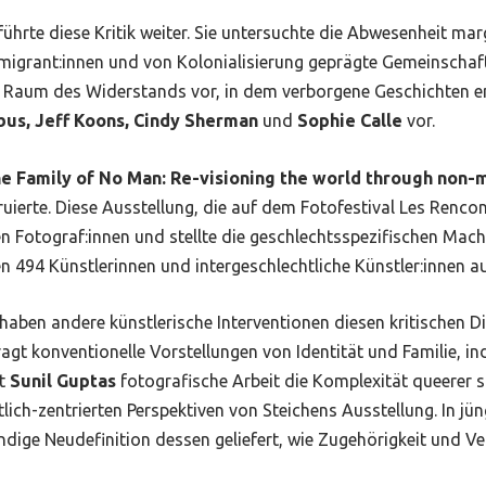
führte diese Kritik weiter. Sie untersuchte die Abwesenheit mar
grant:innen und von Kolonialisierung geprägte Gemeinschaften
ls Raum des Widerstands vor, in dem verborgene Geschichten en
bus, Jeff Koons, Cindy Sherman
und
Sophie Calle
vor.
e Family of No Man: Re-visioning the world through non-
ierte. Diese Ausstellung, die auf dem Fotofestival Les Rencon
n Fotograf:innen und stellte die geschlechtsspezifischen Macht
 494 Künstlerinnen und intergeschlechtliche Künstler:innen au
ben andere künstlerische Interventionen diesen kritischen Di
ragt konventionelle Vorstellungen von Identität und Familie, 
lt
Sunil Gupta
s
fotografische Arbeit die Komplexität queerer s
ich-zentrierten Perspektiven von Steichens Ausstellung. In jü
endige Neudefinition dessen geliefert, wie Zugehörigkeit und 