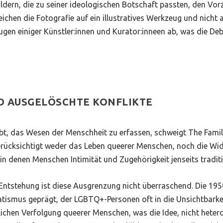
ildern, die zu seiner ideologischen Botschaft passten, den Vor
ichen die Fotografie auf ein illustratives Werkzeug und nicht
en einiger Künstler:innen und Kurator:inneen ab, was die Deb
D AUSGELÖSCHTE KONFLIKTE
ebt, das Wesen der Menschheit zu erfassen, schweigt
The Fami
e berücksichtigt weder das Leben queerer Menschen, noch die 
in denen Menschen Intimität und Zugehörigkeit jenseits traditio
 Entstehung ist diese Ausgrenzung nicht überraschend. Die 19
atismus geprägt, der LGBTQ+-Personen oft in die Unsichtbarke
lichen Verfolgung queerer Menschen, was die Idee, nicht hetero