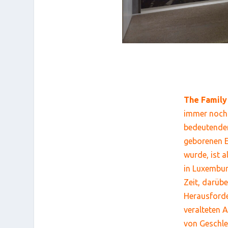
The Family
immer noch n
bedeutenden
geborenen E
wurde, ist 
in Luxembur
Zeit, darüb
Herausforde
veralteten 
von Geschle