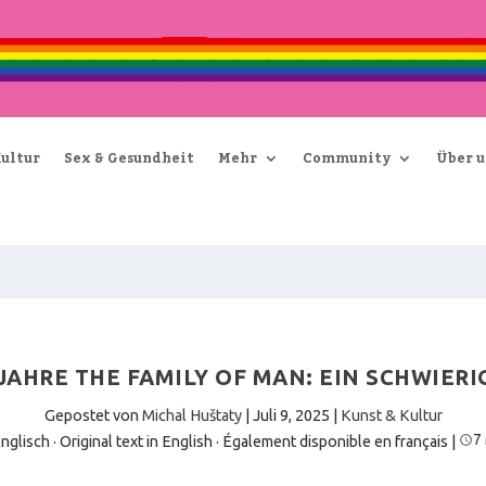
Kultur
Sex & Gesundheit
Mehr
Community
Über u
 JAHRE THE FAMILY OF MAN: EIN SCHWIERI
Gepostet von
Michal Huštaty
|
Juli 9, 2025
|
Kunst & Kultur
7
nglisch · Original text in English
·
Également disponible en français
|