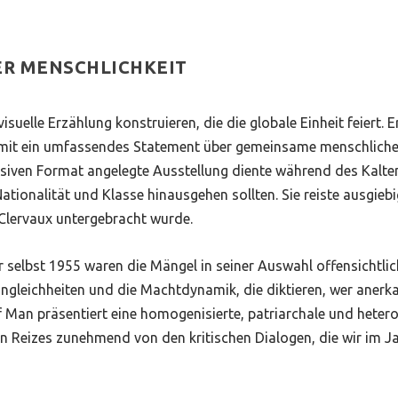
ER MENSCHLICHKEIT
visuelle Erzählung konstruieren, die die globale Einheit feiert
it ein umfassendes Statement über gemeinsame menschliche Er
siven Format angelegte Ausstellung diente während des Kalte
 Nationalität und Klasse hinausgehen sollten. Sie reiste ausgieb
 Clervaux untergebracht wurde.
 selbst 1955 waren die Mängel in seiner Auswahl offensichtlich
gleichheiten und die Machtdynamik, die diktieren, wer anerka
 Man präsentiert eine homogenisierte, patriarchale und heter
llen Reizes zunehmend von den kritischen Dialogen, die wir im 