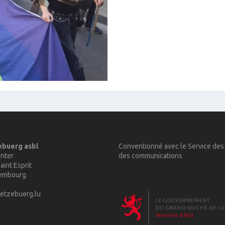
ebuerg asbl
Conventionné avec le Service des
nter
des communications
aint Esprit
xembourg
etzebuerg.lu