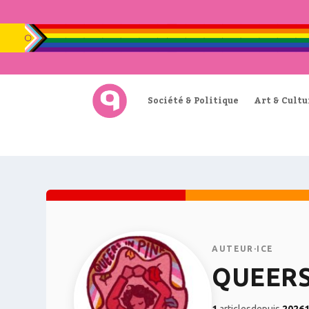
Société & Politique
Art & Cultu
AUTEUR·ICE
QUEERS
1
articles
depuis
2026