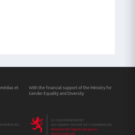
 médias et
With the financial support of the Ministry for
Gender Equality and Diversity