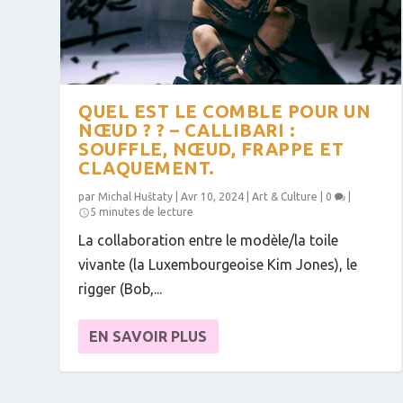
QUEL EST LE COMBLE POUR UN
NŒUD ? ? – CALLIBARI :
SOUFFLE, NŒUD, FRAPPE ET
CLAQUEMENT.
par
Michal Huštaty
|
Avr 10, 2024
|
Art & Culture
|
0
|
5 minutes de lecture
La collaboration entre le modèle/la toile
vivante (la Luxembourgeoise Kim Jones), le
rigger (Bob,...
EN SAVOIR PLUS