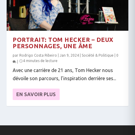
PORTRAIT: TOM HECKER – DEUX
PERSONNAGES, UNE ÂME
par
Rodrigo Costa Ribeiro
|
Jan 9, 2024
|
Société & Politique
|
0
4 minutes de lecture
|
Avec une carrière de 21 ans, Tom Hecker nous
dévoile son parcours, l’inspiration derrière ses...
EN SAVOIR PLUS