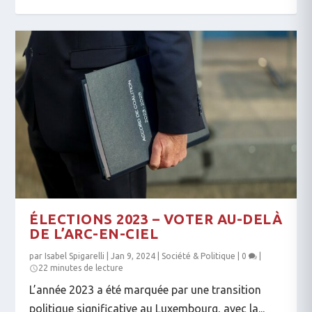
ÉLECTIONS 2023 – VOTER AU-DELÀ
DE L’ARC-EN-CIEL
par
Isabel Spigarelli
|
Jan 9, 2024
|
Société & Politique
|
0
|
22 minutes de lecture
L’année 2023 a été marquée par une transition
politique significative au Luxembourg, avec la...