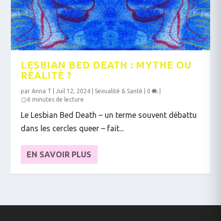
LESBIAN BED DEATH : MYTHE OU
RÉALITÉ ?
par
Anna T
|
Juil 12, 2024
|
Sexualité & Santé
|
0
|
6 minutes de lecture
Le Lesbian Bed Death – un terme souvent débattu
dans les cercles queer – fait...
EN SAVOIR PLUS