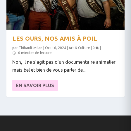
LES OURS, NOS AMIS À POIL
par
Thibault Milan
|
Oct 16, 2024
|
Art & Culture
|
0
|
10 minutes de lecture
Non, il ne s’agit pas d’un documentaire animalier
mais bel et bien de vous parler de...
EN SAVOIR PLUS