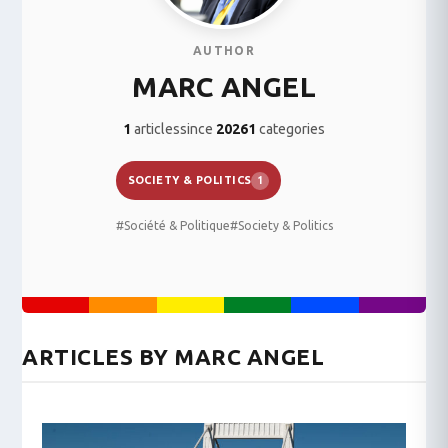
AUTHOR
MARC ANGEL
1
articles
since
2026
1
categories
SOCIETY & POLITICS
1
#Société & Politique
#Society & Politics
ARTICLES BY MARC ANGEL