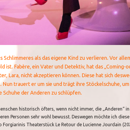
s Schlimmeres als das eigene Kind zu verlieren. Vor all
ld ist. Fabère, ein Vater und Detektiv, hat das „Coming-o
er, Lara, nicht akzeptieren können. Diese hat sich desw
un trauert er um sie und trägt ihre Stöckelschuhe, um
ie Schuhe der Anderen zu schlüpfen.
nschen historisch öfters, wenn nicht immer, die „Anderen“ in 
eeren Personen sehr wohl bewusst. Deswegen möchte ich diese
o Forgiarinis Theaterstück Le Retour de Lucienne Jourdain (2