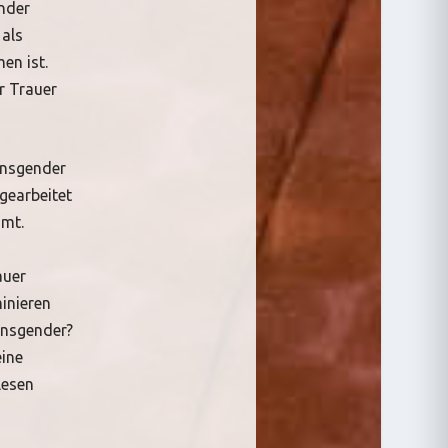
ender
 als
en ist.
r Trauer
ansgender
 gearbeitet
mmt.
auer
inieren
ansgender?
eine
lesen