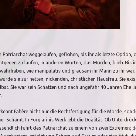
 Patriarchat weggelaufen, geflohen, bis ihr als letzte Option, 
ntgegen zu laufen, in anderen Worten, das Morden, blieb. Bis in
ht wahrhaben, wie manipulativ und grausam ihr Mann zu ihr war.
de sie zur netten, nickenden, christlichen Hausfrau. Sie exist
selbst. Sie war sein Schatten und nach ungefähr 40 Jahren Ehe li
.
rkennt Fabère nicht nur die Rechtfertigung für die Morde, son
ner Schamt. In Forgiarinis Werk lebt die Dualität. Ob Unterdrüc
ssendlich führt das Patriarchat zu einem von zwei Extremen; d
 Angehörigen gefolgt von Scham und Trauer oder eine Wut, die