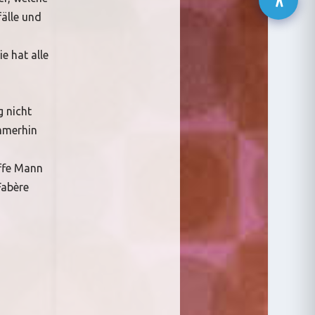
fälle und
e hat alle
g nicht
Immerhin
affe Mann
Fabère