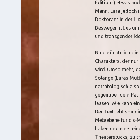
Éditions) etwas and
Mann, Lara jedoch is
Doktorant in der Lu
Deswegen ist es ums
und transgender Ide
Nun möchte ich dies
Charakters, der nur 
wird. Umso mehr, da
Solange (Laras Mutt
narratologisch also
gegenüber dem Patri
lassen: Wie kann ei
Der Text lebt von di
Metaebene für cis-M
haben und eine rein
Theaterstücks, zu t