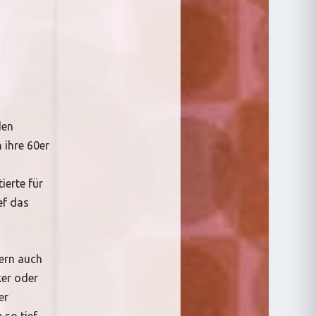
den
 ihre 60er
ierte für
ef das
dern auch
ker oder
er
 so tief