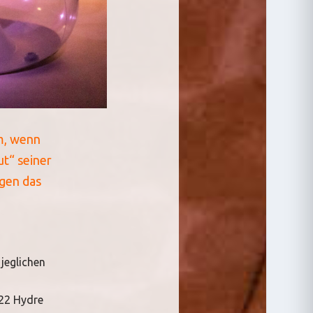
em, wenn
ut“ seiner
egen das
jeglichen
022 Hydre