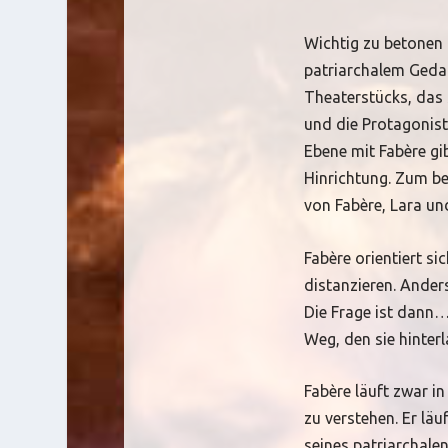
Wichtig zu betonen h
patriarchalem Geda
Theaterstücks, das s
und die Protagonisti
Ebene mit Fabère gi
Hinrichtung. Zum be
von Fabère, Lara un
Fabère orientiert si
distanzieren. Anders
Die Frage ist dann… 
Weg, den sie hinter
Fabère läuft zwar i
zu verstehen. Er lä
seines patriarchale