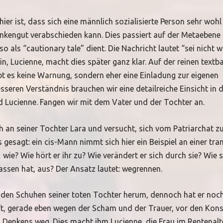
ier ist, dass sich eine männlich sozialisierte Person sehr wohl
nkengut verabschieden kann. Dies passiert auf der Metaebene
o als “cautionary tale” dient. Die Nachricht lautet “sei nicht w
n, Lucienne, macht dies später ganz klar. Auf der reinen textb
bt es keine Warnung, sondern eher eine Einladung zur eigenen
sseren Verständnis brauchen wir eine detailreiche Einsicht in 
d Lucienne. Fangen wir mit dem Vater und der Tochter an.
ch an seiner Tochter Lara und versucht, sich vom Patriarchat z
 gesagt: ein cis-Mann nimmt sich hier ein Beispiel an einer tra
wie? Wie hört er ihr zu? Wie verändert er sich durch sie? Wie 
lassen hat, aus? Der Ansatz lautet: wegrennen.
n den Schuhen seiner toten Tochter herum, dennoch hat er noch
uft, gerade eben wegen der Scham und der Trauer, vor den Ko
n Denkens weg. Dies macht ihm Lucienne, die Frau im Rentenalt