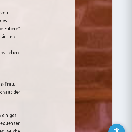
 von
 des
ie Fabère”
asierten
das Leben
u
ns-Frau.
schaut der
 einiges
nsequenzen
er, welche