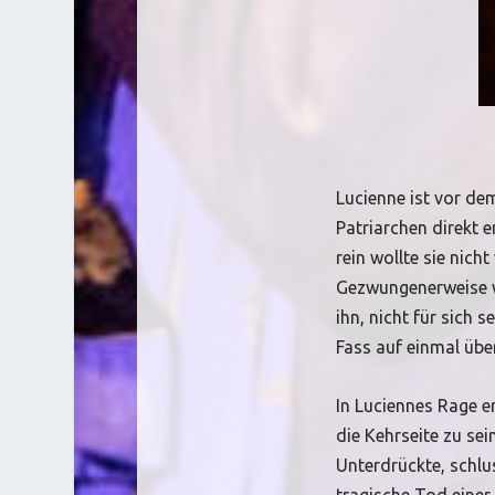
Lucienne ist vor dem
Patriarchen direkt e
rein wollte sie nic
Gezwungenerweise wur
ihn, nicht für sich 
Fass auf einmal über
In Luciennes Rage e
die Kehrseite zu sei
Unterdrückte, schlu
tragische Tod einer