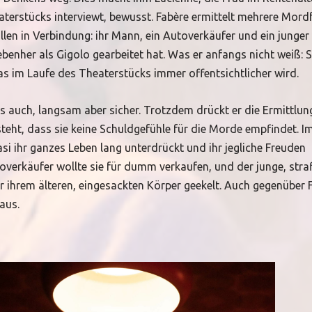
aterstücks interviewt, bewusst. Fabère ermittelt mehrere Mord
llen in Verbindung: ihr Mann, ein Autoverkäufer und ein junger
ebenher als Gigolo gearbeitet hat. Was er anfangs nicht weiß: Si
s im Laufe des Theaterstücks immer offentsichtlicher wird.
 auch, langsam aber sicher. Trotzdem drückt er die Ermittlun
rsteht, dass sie keine Schuldgefühle für die Morde empfindet. 
asi ihr ganzes Leben lang unterdrückt und ihr jegliche Freuden
verkäufer wollte sie für dumm verkaufen, und der junge, str
or ihrem älteren, eingesackten Körper geekelt. Auch gegenüber 
 aus.