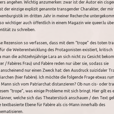
ers angehen. Wichtig anzumerken: zwar ist der Autor ein cisg
t der einzige explizit genannte transgender Charakter, der mir
xemburgistik im dritten Jahr in meiner Recherche untergekomm
o wichtiger auch öffentlich in einem Magazin wie queer.lu übe
ntität zu schreiben.
e Rezension so verfassen, dass mit dem “trope” des toten tr
für die Weiterentwicklung des Protagonisten existiert, kritisch
 man die achtzehnjährige Lara an sich nicht zu Gesicht beko
er / Fabères Frau) und Fabère reden nur über sie, sodass sie
 anscheinend nur einen Zweck hat: den Ausdruck suizidaler Tr
archen (hier Fabère). Ich möchte die folgende Frage etwas rum
n Mann sich vom Patriarchat distanzieren? Ob nun cis- oder tr
esem “trope”, was einige Probleme mit sich bringt. Hier gilt es 
änner, welche sich das Theaterstück anschauen / den Text ge
e textbasierte Ebene für Fabère als cis-Mann innerhalb des
hematisieren.