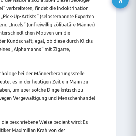
d die Nationalsozialisten diese Ideologie
 verbreiteten, findet die Indoktrination
 „Pick-Up-Artists“ (selbsternannte Experten
, „Incels“ (unfreiwillig zölibatäre Männer)
 unterschiedlichen Motiven um die
er Kundschaft, egal, ob diese durch Klicks
eines „Alphamanns“ mit Zigarre,
chologe bei der Männerberatungsstelle
tet es in der heutigen Zeit ein Mann zu
aben, um über solche Dinge kritisch zu
er wegen Vergewaltigung und Menschenhandel
 die beschriebene Weise bedient wird: Es
itiker Maximilian Krah von der