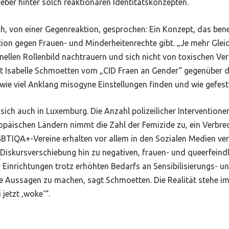
lieber hinter solch reaktionären Identitätskonzepten.
 von einer Gegenreaktion, gesprochen: Ein Konzept, das benenn
ion gegen Frauen- und Minderheitenrechte gibt. „Je mehr Glei
nellen Rollenbild nachtrauern und sich nicht von toxischen Ve
gt Isabelle Schmoetten vom „CID Fraen an Gender“ gegenüber 
e viel Anklang misogyne Einstellungen finden und wie gefestig
ich auch in Luxemburg. Die Anzahl polizeilicher Interventione
uropäischen Ländern nimmt die Zahl der Femizide zu, ein Verbre
GBTIQA+-Vereine erhalten vor allem in den Sozialen Medien v
Diskursverschiebung hin zu negativen, frauen- und queerfeindl
Einrichtungen trotz erhöhten Bedarfs an Sensibilisierungs- und
e Aussagen zu machen, sagt Schmoetten. Die Realität stehe im
jetzt ‚woke‘“.