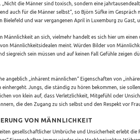
 „Nicht die Männer sind toxisch, sondern eine jahrtausendealt
tend auch für die Männer selbst“, so Björn Süfke im Gespräch m
Bielefeld und war vergangenen April in Luxemburg zu Gast, u
an Männlichkeit an sich, vielmehr handelt es sich hier um einen
en von Männlichkeitsidealen meint. Würden Bilder von Männlichk
d siegreich sein müssen und auf keinen Fall Gefühle zeigen dür
he angeblich „inhärent männlichen“ Eigenschaften von „inhären
einhergeht. Jungs, die ständig zu hören bekommen, sie sollen 
lichen von klein auf, dass Verletzlichkeit, Mitgefühl oder Unsich
ännern, die den Zugang zu sich selbst und den Respekt vor Fra
IERUNG VON MÄNNLICHKEIT
 Zeiten gesellschaftlicher Umbrüche und Unsicherheit erlebt di