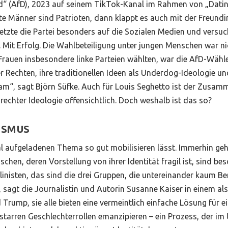
nd“ (AfD), 2023 auf seinem TikTok-Kanal im Rahmen von „Dati
te Männer sind Patrioten, dann klappt es auch mit der Freundin
tzte die Partei besonders auf die Sozialen Medien und versuc
 Mit Erfolg. Die Wahlbeteiligung unter jungen Menschen war n
Frauen insbesondere linke Parteien wählten, war die AfD-Wähl
r Rechten, ihre traditionellen Ideen als Underdog-Ideologie un
“, sagt Björn Süfke. Auch für Louis Seghetto ist der Zusam
rechter Ideologie offensichtlich. Doch weshalb ist das so?
ISMUS
al aufgeladenen Thema so gut mobilisieren lässt. Immerhin geh
schen, deren Vorstellung von ihrer Identität fragil ist, sind be
linisten, das sind die drei Gruppen, die untereinander kaum 
agt die Journalistin und Autorin Susanne Kaiser in einem als 
rump, sie alle bieten eine vermeintlich einfache Lösung für 
starren Geschlechterrollen emanzipieren – ein Prozess, der im