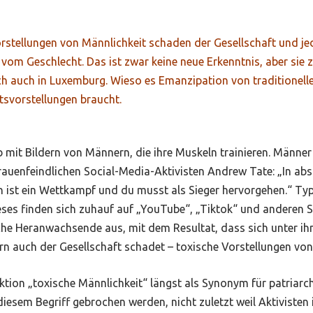
rstellungen von Männlichkeit schaden der Gesellschaft und je
vom Geschlecht. Das ist zwar keine neue Erkenntnis, aber sie z
ich auch in Luxemburg. Wieso es Emanzipation von traditionell
tsvorstellungen braucht.
 mit Bildern von Männern, die ihre Muskeln trainieren. Männe
rauenfeindlichen Social-Media-Aktivisten Andrew Tate: „In abs
n ist ein Wettkampf und du musst als Sieger hervorgehen.“ Typ
es finden sich zuhauf auf „YouTube“, „Tiktok“ und anderen S
he Heranwachsende aus, mit dem Resultat, dass sich unter ihn
dern auch der Gesellschaft schadet – toxische Vorstellungen von
uktion „toxische Männlichkeit“ längst als Synonym für patriar
diesem Begriff gebrochen werden, nicht zuletzt weil Aktivisten 