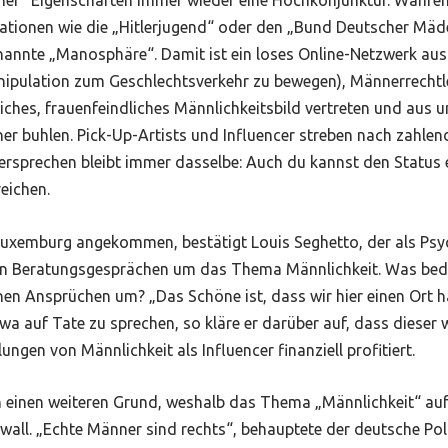
icher“ Eigenschaften immer wieder eine Hochkonjunktur. Währen
tionen wie die „Hitlerjugend“ oder den „Bund Deutscher Mädel“
enannte „Manosphäre“. Damit ist ein loses Online-Netzwerk aus
pulation zum Geschlechtsverkehr zu bewegen), Männerrechtlern
tliches, frauenfeindliches Männlichkeitsbild vertreten und aus
r buhlen. Pick-Up-Artists und Influencer streben nach zahlend
ersprechen bleibt immer dasselbe: Auch du kannst den Status 
eichen.
 Luxemburg angekommen, bestätigt Louis Seghetto, der als Psy
 in Beratungsgesprächen um das Thema Männlichkeit. Was bedeu
hen Ansprüchen um? „Das Schöne ist, dass wir hier einen Ort h
twa auf Tate zu sprechen, so kläre er darüber auf, dass dies
ungen von Männlichkeit als Influencer finanziell profitiert.
ch einen weiteren Grund, weshalb das Thema „Männlichkeit“ auf
awall. „Echte Männer sind rechts“, behauptete der deutsche Pol