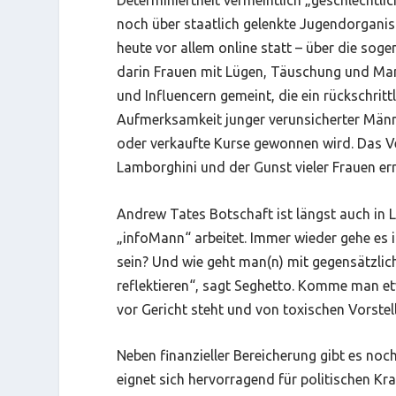
Determiniertheit vermeintlich „geschlechtl
noch über staatlich gelenkte Jugendorganisa
heute vor allem online statt – über die sog
darin Frauen mit Lügen, Täuschung und Mani
und Influencern gemeint, die ein rückschrit
Aufmerksamkeit junger verunsicherter Männe
oder verkaufte Kurse gewonnen wird. Das V
Lamborghini und der Gunst vieler Frauen err
Andrew Tates Botschaft ist längst auch in
„infoMann“ arbeitet. Immer wieder gehe es
sein? Und wie geht man(n) mit gegensätzlic
reflektieren“, sagt Seghetto. Komme man e
vor Gericht steht und von toxischen Vorstell
Neben finanzieller Bereicherung gibt es no
eignet sich hervorragend für politischen Kr