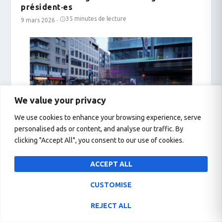
président·es
35 minutes de lecture
9 mars 2026
·
We value your privacy
We use cookies to enhance your browsing experience, serve
personalised ads or content, and analyse our traffic. By
clicking "Accept All", you consent to our use of cookies.
Micro-trottoir : Les « réfugié.es »
ACCEPT ALL
13 minutes de lecture
25 janvier 2025
·
CUSTOMISE
REJECT ALL