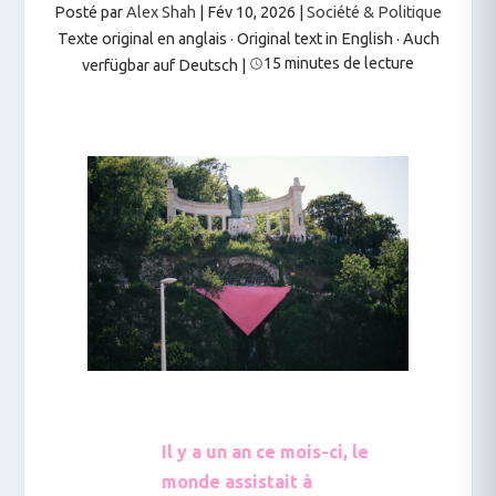
Posté par
Alex Shah
|
Fév 10, 2026
|
Société & Politique
Texte original en anglais · Original text in English
·
Auch
15 minutes de lecture
verfügbar auf Deutsch
|
Il y a un an ce mois-ci, le
monde assistait à