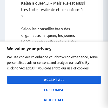
Kalan à
queer.lu
. « Mais elle est aussi
très forte, résiliente et bien informée.
»
Selon les conseiller·ère·s des
organisations queer, les jeunes
LGBTI+ sont confronté·e·s à des
We value your privacy
niveaux croissants d’anxiété, de
dépression et de risque
We use cookies to enhance your browsing experience, serve
d’automutilation. La crise s’est
personalised ads or content, and analyse our traffic. By
fortement aggravée après
novembre
clicking "Accept All", you consent to our use of cookies.
2024
, lorsque le gouvernement a
ACCEPT ALL
restreint l’accès aux traitements
hormonaux substitutifs. Depuis, le
CUSTOMISE
nombre de personnes trans
REJECT ALL
sollicitant une aide psychosociale et
juridique a explosé.