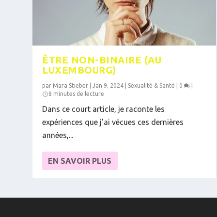
ÊTRE NON-BINAIRE (AU
LUXEMBOURG)
par
Mara Stieber
|
Jan 9, 2024
|
Sexualité & Santé
|
0
|
8 minutes de lecture
Dans ce court article, je raconte les
expériences que j’ai vécues ces dernières
années,...
EN SAVOIR PLUS