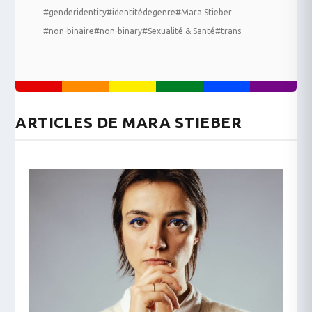
#genderidentity
#identitédegenre
#Mara Stieber
#non-binaire
#non-binary
#Sexualité & Santé
#trans
ARTICLES DE MARA STIEBER