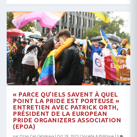
« PARCE QU’IELS SAVENT À QUEL
POINT LA PRIDE EST PORTEUSE »
ENTRETIEN AVEC PATRICK ORTH,
PRÉSIDENT DE LA EUROPEAN
PRIDE ORGANIZERS ASSOCIATION
(EPOA)
par
Ozan Can Çetinkaya
|
Oct 28, 2025
|
Société & Politique
|
0