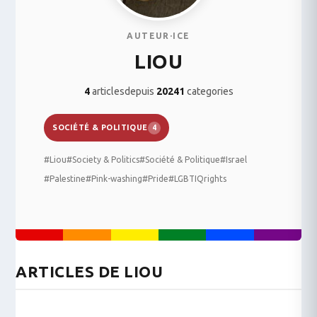
AUTEUR·ICE
LIOU
4
articles
depuis
2024
1
categories
SOCIÉTÉ & POLITIQUE
4
#Liou
#Society & Politics
#Société & Politique
#Israel
#Palestine
#Pink-washing
#Pride
#LGBTIQrights
ARTICLES DE LIOU