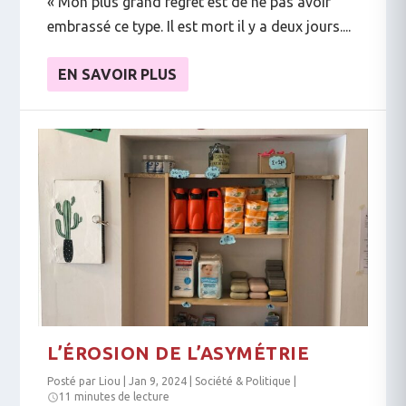
« Mon plus grand regret est de ne pas avoir
embrassé ce type. Il est mort il y a deux jours....
EN SAVOIR PLUS
L’ÉROSION DE L’ASYMÉTRIE
Posté par
Liou
|
Jan 9, 2024
|
Société & Politique
|
11 minutes de lecture