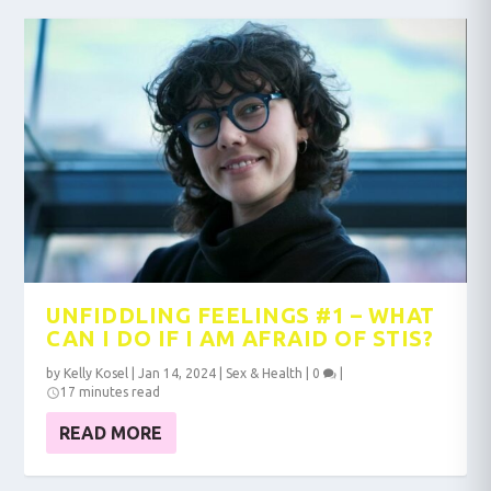
UNFIDDLING FEELINGS #1 – WHAT
CAN I DO IF I AM AFRAID OF STIS?
by
Kelly Kosel
|
Jan 14, 2024
|
Sex & Health
|
0
|
17 minutes read
READ MORE