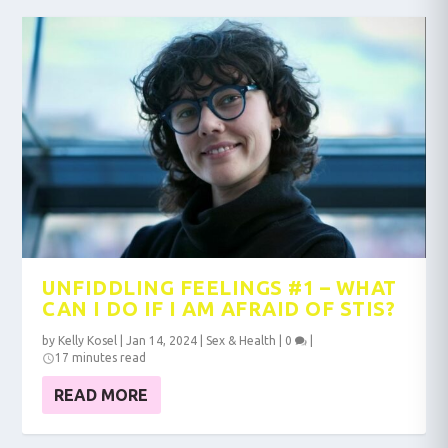
UNFIDDLING FEELINGS #1 – WHAT
CAN I DO IF I AM AFRAID OF STIS?
by
Kelly Kosel
|
Jan 14, 2024
|
Sex & Health
|
0
|
17 minutes read
READ MORE