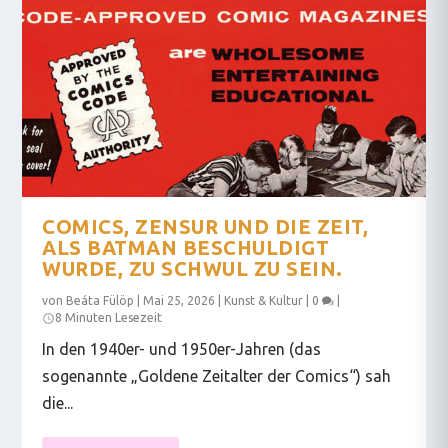
COMICS, ZENSUR UND DIE ZEIT,
ALS BATMAN BESCHULDIGT
WURDE, ZU SCHWUL ZU SEIN.
von
Beáta Fülöp
|
Mai 25, 2026
|
Kunst & Kultur
|
0
|
8 Minuten Lesezeit
In den 1940er- und 1950er-Jahren (das
sogenannte „Goldene Zeitalter der Comics“) sah
die...