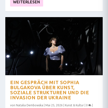
WEITERLESEN
EIN GESPRÄCH MIT SOPHIA
BULGAKOVA ÜBER KUNST,
SOZIALE STRUKTUREN UND DIE
INVASION DER UKRAINE
von
Natalia Dembowska
|
Mai 25, 2026
|
Kunst & Kultur
|
0
|