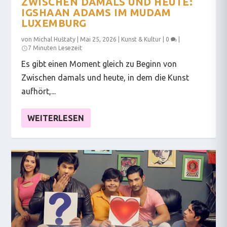
ZWISCHEN DAMALS UND HEUTE:
IGSHAAN ADAMS IM MUDAM
LUXEMBURG
von
Michal Huštaty
|
Mai 25, 2026
|
Kunst & Kultur
|
0
|
7 Minuten Lesezeit
Es gibt einen Moment gleich zu Beginn von
Zwischen damals und heute, in dem die Kunst
aufhört,...
WEITERLESEN