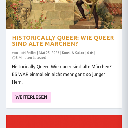
HISTORICALLY QUEER: WIE QUEER
SIND ALTE MÄRCHEN?
von
Joël Seiller
|
Mai 25, 2026
|
Kunst & Kultur
|
0
|
8 Minuten Lesezeit
Historically Queer: Wie queer sind alte Märchen?
ES WAR einmal ein nicht mehr ganz so junger
Herr...
WEITERLESEN