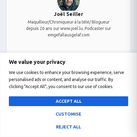
Joël Seiller
Maquilleur/Chroniqueur à la télé/ Blogueur
depuis 20 ans sur www.joel.lu. Podcaster sur
emgefallausgelaf.com
We value your privacy
We use cookies to enhance your browsing experience, serve
personalised ads or content, and analyse our traffic. By
PARTAGER
clicking "Accept All", you consent to our use of cookies.
ACCEPT ALL
CUSTOMISE
Le pacte européen sur la
!!!!!!!!!!!!!!!!!!!! Le partage,
REJECT ALL
migration et l’asile : Quel
c’est l’entraide
est son impact sur les
!!!!!!!!!!!!!!!!!!!!