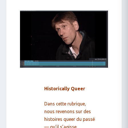
Historically Queer
Dans cette rubrique,
nous revenons sur des
histoires queer du passé
— qu’il s’agisse