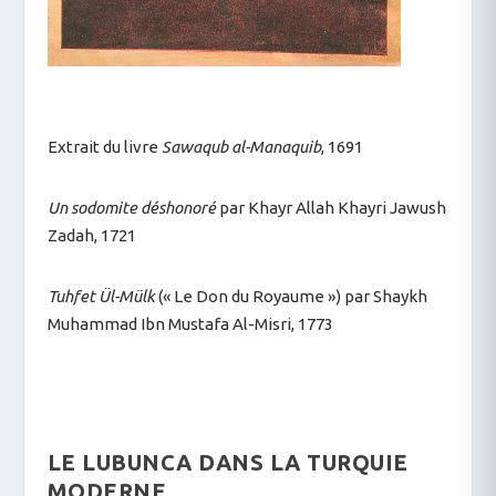
Extrait du livre
Sawaqub al-Manaquib
, 1691
Un sodomite déshonoré
par Khayr Allah Khayri Jawush
Zadah, 1721
Tuhfet Ül-Mülk
(« Le Don du Royaume ») par Shaykh
Muhammad Ibn Mustafa Al-Misri, 1773
LE LUBUNCA DANS LA TURQUIE
MODERNE