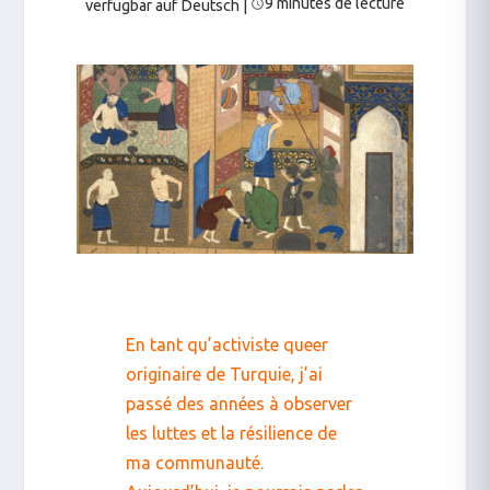
9 minutes de lecture
verfügbar auf Deutsch
|
En tant qu’activiste queer
originaire de Turquie, j’ai
passé des années à observer
les luttes et la résilience de
ma communauté.