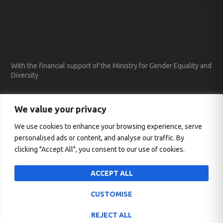
With the financial support of the Ministry for Gender Equality and
Diversity
We value your privacy
We use cookies to enhance your browsing experience, serve
personalised ads or content, and analyse our traffic. By
clicking "Accept All", you consent to our use of cookies.
ACCEPT ALL
CUSTOMISE
Conçu par
| Propulsé par
Elegant Themes
WordPress
REJECT ALL