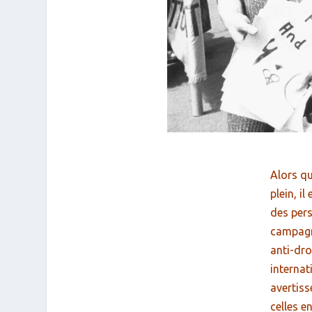
Alors qu
plein, i
des pers
campagne
anti-dro
internat
avertiss
celles e