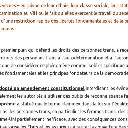
s vécues
–
en raison de leur ethnie, leur classe sociale, leur sta
tamination au VIH ou le fait quʼelles exercent le travail du sex
dʼune restriction rapide des libertés fondamentales et de la p
humains.
 premier plan qui défend les droits des personnes trans, a réc
s droits des personnes trans à lʼautodétermination et à lʼauto
utôt que de considérer ce phénomène comme isolé et spécifique
rtés fondamentales et les principes fondateurs de la démocratie
adopté un amendement constitutionnel
interdisant les évén
ment les autorités à utiliser des outils de reconnaissance faci
suprême
a statué que le terme «femme» dans la loi sur lʼégali
nsi les personnes trans, en particulier les femmes trans, des p
ume-Uni partiellement inefficace, avec des conséquences cons
 autorise les États et les assureurs à retirer la couverture des