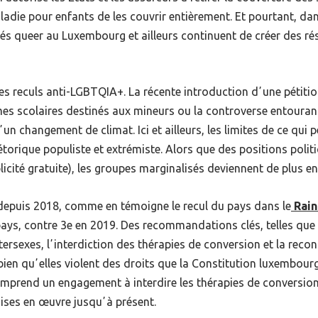
die pour enfants de les couvrir entièrement. Et pourtant, d
s queer au Luxembourg et ailleurs continuent de créer des rés
 reculs anti-LGBTQIA+. La récente introduction dʼune pétition 
scolaires destinés aux mineurs ou la controverse entourant
changement de climat. Ici et ailleurs, les limites de ce qui pe
étorique populiste et extrémiste. Alors que des positions polit
icité gratuite), les groupes marginalisés deviennent de plus en 
e depuis 2018, comme en témoigne le recul du pays dans le
Rain
ays, contre 3e en 2019. Des recommandations clés, telles que 
ntersexes, lʼinterdiction des thérapies de conversion et la re
 bien quʼelles violent des droits que la Constitution luxembour
mprend un engagement à interdire les thérapies de conversion
ises en œuvre jusquʼà présent.