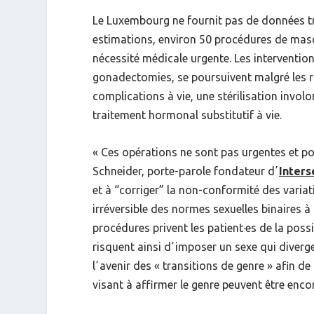
Le Luxembourg ne fournit pas de données tra
estimations, environ 50 procédures de masc
nécessité médicale urgente. Les interventio
gonadectomies, se poursuivent malgré les ri
complications à vie, une stérilisation invo
traitement hormonal substitutif à vie.
«
Ces opérations ne sont pas urgentes et po
Schneider, porte-parole fondateur dʼ
Inter
et à “corriger” la non-conformité des variat
irréversible des normes sexuelles binaires 
procédures privent les patient·es de la possib
risquent ainsi dʼimposer un sexe qui diverg
lʼavenir des «
transitions de genre
» afin de
visant à affirmer le genre peuvent être enc