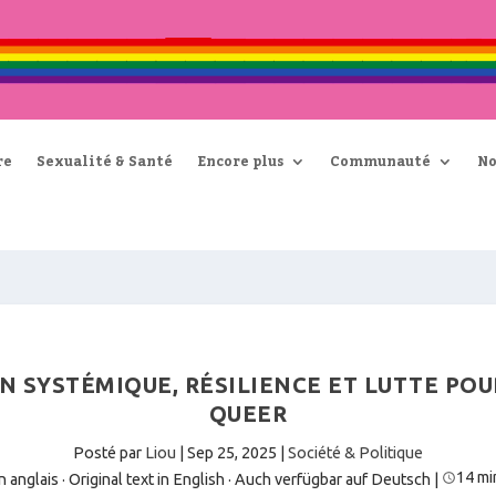
re
Sexualité & Santé
Encore plus
Communauté
No
N SYSTÉMIQUE, RÉSILIENCE ET LUTTE PO
QUEER
Posté par
Liou
|
Sep 25, 2025
|
Société & Politique
14 mi
 anglais · Original text in English
·
Auch verfügbar auf Deutsch
|