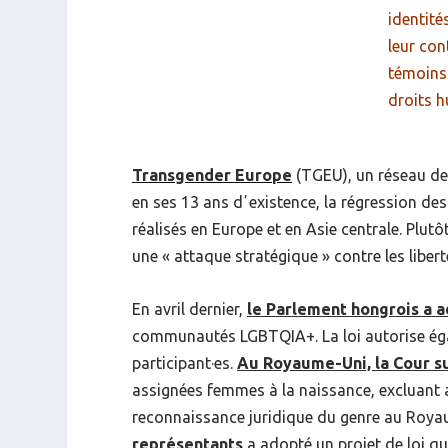
identité
leur con
témoins 
droits 
Transgender Europe
(TGEU),
un réseau de
en ses 13 ans dʼexistence, la régression de
réalisés en Europe et en Asie centrale. Pl
une «
attaque stratégique
» contre les libe
En avril dernier,
le Parlement hongrois a 
communautés LGBTQIA+. La loi autorise égale
participant·es.
Au Royaume-Uni, la Cour 
assignées femmes à la naissance, excluant ai
reconnaissance juridique du genre au Roya
représentants
a adopté un projet de loi qui