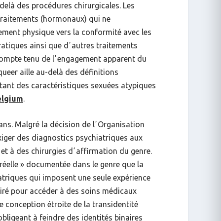
elà des procédures chirurgicales. Les
 traitements (hormonaux) qui ne
pement physique vers la conformité avec les
ratiques ainsi que dʼautres traitements
. Compte tenu de lʼengagement apparent du
ueer aille au-delà des définitions
ntant des caractéristiques sexuées atypiques
elgium
.
ans. Malgré la décision de lʼOrganisation
xiger des diagnostics psychiatriques aux
et à des chirurgies dʼaffirmation du genre.
réelle
» documentée dans le genre que la
triques qui imposent une seule expérience
lairé pour accéder à des soins médicaux
e conception étroite de la transidentité
bligeant à feindre des identités binaires