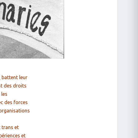
e
battent leur
nt des droits
 les
ec des forces
s organisations
 trans et
périences et