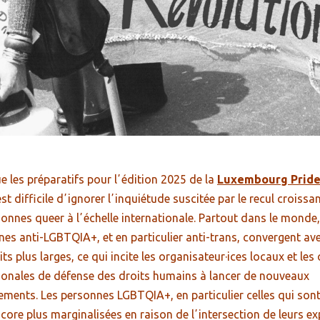
e les préparatifs pour lʼédition 2025 de la
Luxembourg Prid
l est difficile dʼignorer lʼinquiétude suscitée par le recul croissa
onnes queer à lʼéchelle internationale. Partout dans le monde,
s anti-LGBTQIA+, et en particulier anti-trans, convergent av
its plus larges, ce qui incite les organisateur·ices locaux et le
ionales de défense des droits humains à lancer de nouveaux
ements. Les personnes LGBTQIA+, en particulier celles qui sont
ncore plus marginalisées en raison de lʼintersection de leurs ex