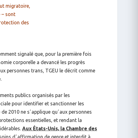
tut migratoire,
e
–
sont
rotection des
emment signalé que, pour la première fois
nomie corporelle a devancé les progrès
 aux personnes trans, TGEU le décrit comme
.
ements publics organisés par les
ale pour identifier et sanctionner les
té de 2010 ne sʼapplique quʼaux personnes
rotections essentielles, et rendant la
idérables.
Aux États-Unis, la Chambre des
 soins dʼaffirmation de genre et interdit à