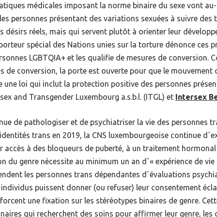
atiques médicales imposant la norme binaire du sexe vont au-d
 les personnes présentant des variations sexuées à suivre des
s désirs réels, mais qui servent plutôt à orienter leur dévelop
porteur spécial des Nations unies sur la torture dénonce ces p
s personnes LGBTQIA+ et les qualifie de mesures de conversion
es de conversion, la porte est ouverte pour que le mouvement q
e une loi qui inclut la protection positive des personnes prése
sex and Transgender Luxembourg a.s.b.l. (ITGL) et
Intersex B
ue de pathologiser et de psychiatriser la vie des personnes tr
 identités trans en 2019, la CNS luxembourgeoise continue dʼe
r accès à des bloqueurs de puberté, à un traitement hormonal 
tion du genre nécessite au minimum un an dʼ«
expérience de vie 
endent les personnes trans dépendantes dʼévaluations psychia
es individus puissent donner (ou refuser) leur consentement éc
forcent une fixation sur les stéréotypes binaires de genre. Cett
ires qui recherchent des soins pour affirmer leur genre, les o