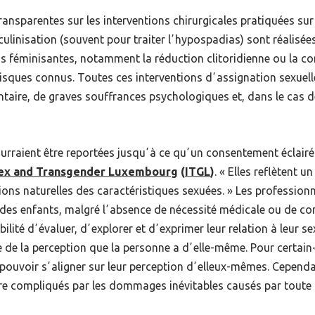
nsparentes sur les interventions chirurgicales pratiquées sur 
ulinisation (souvent pour traiter lʼhypospadias) sont réalisé
ns féminisantes, notamment la réduction clitoridienne ou la co
sques connus. Toutes ces interventions dʼassignation sexuelle 
lontaire, de graves souffrances psychologiques et, dans le cas
urraient être reportées jusquʼà ce quʼun consentement éclairé
sex and Transgender Luxembourg
(
ITGL
)
. «
Elles reflètent u
ions naturelles des caractéristiques sexuées.
» Les profession
à des enfants, malgré lʼabsence de nécessité médicale ou de co
ilité dʼévaluer, dʼexplorer et dʼexprimer leur relation à leur sex
e de la perception que la personne a dʼelle-même. Pour certain·
 pouvoir sʼaligner sur leur perception dʼelleux-mêmes. Cependan
ore compliqués par les dommages inévitables causés par toute 