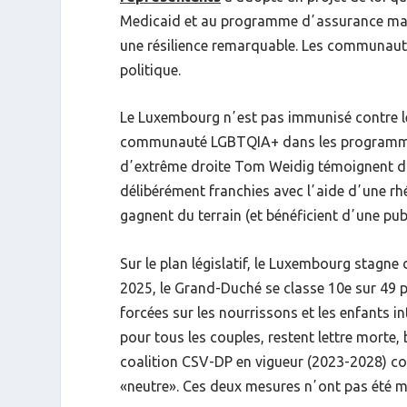
Medicaid et au programme dʼassurance mala
une résilience remarquable. Les communauté
politique.
Le Luxembourg nʼest pas immunisé contre les
communauté LGBTQIA+ dans les programmes 
dʼextrême droite Tom Weidig témoignent dʼun 
délibérément franchies avec lʼaide dʼune rh
gagnent du terrain (et bénéficient dʼune publ
Sur le plan législatif, le Luxembourg stagn
2025, le Grand-Duché se classe 10e sur 49 p
forcées sur les nourrissons et les enfants i
pour tous les couples, restent lettre morte,
coalition CSV-DP en vigueur (2023-2028) co
«neutre». Ces deux mesures nʼont pas été m