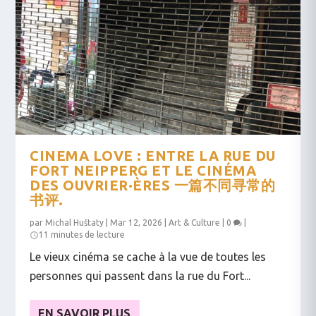
CINEMA LOVE : ENTRE LA RUE DU
FORT NEIPPERG ET LE CINÉMA
DES OUVRIER·ÈRES 一篇不同寻常的
书评.
par
Michal Huštaty
|
Mar 12, 2026
|
Art & Culture
|
0
|
11 minutes de lecture
Le vieux cinéma se cache à la vue de toutes les
personnes qui passent dans la rue du Fort...
EN SAVOIR PLUS