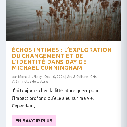
ÉCHOS INTIMES : L’EXPLORATION
DU CHANGEMENT ET DE
L’IDENTITÉ DANS DAY DE
MICHAEL CUNNINGHAM
par
Michal Huštaty
|
Oct 16, 2024
|
Art & Culture
|
0
|
6 minutes de lecture
J’ai toujours chéri la littérature queer pour
l’impact profond qu’elle a eu sur ma vie.
Cependant,...
EN SAVOIR PLUS