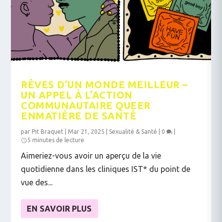
RÊVES D’UN MONDE MEILLEUR –
UN APPEL À L’ACTION
COMMUNAUTAIRE QUEER
ENMATIÈRE DE SANTÉ
par
Pit Braquet
|
Mar 21, 2025
|
Sexualité & Santé
|
0
|
5 minutes de lecture
Aimeriez-vous avoir un aperçu de la vie
quotidienne dans les cliniques IST* du point de
vue des...
EN SAVOIR PLUS