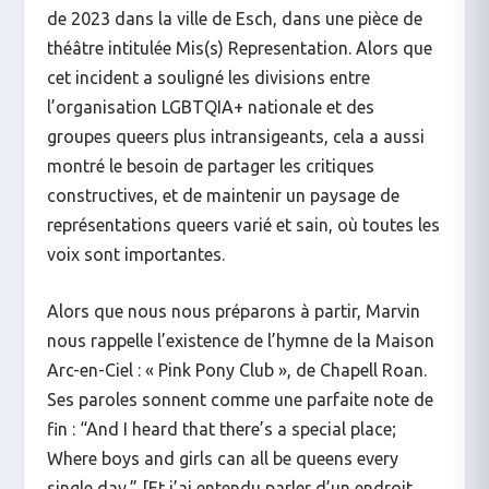
de 2023 dans la ville de Esch, dans une pièce de
théâtre intitulée
Mis(s) Representation
. Alors que
cet incident a souligné les divisions entre
l’organisation LGBTQIA+ nationale et des
groupes queers plus intransigeants, cela a aussi
montré le besoin de partager les critiques
constructives, et de maintenir un paysage de
représentations queers varié et sain, où toutes les
voix sont importantes.
Alors que nous nous préparons à partir, Marvin
nous rappelle l’existence de l’hymne de la Maison
Arc-en-Ciel : «
Pink Pony Club »
, de Chapell Roan.
Ses paroles sonnent comme une parfaite note de
fin : “
And I heard that there’s a special place;
Where boys and girls can all be queens every
single day
.” [Et j’ai entendu parler d’un endroit